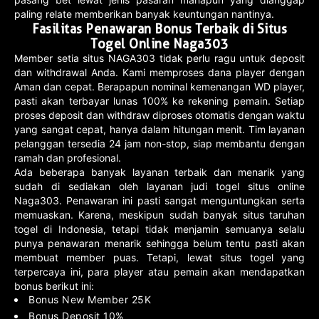
paling relate memberikan banyak keuntungan nantinya.
Fasilitas Penawaran Bonus Terbaik di Situs
Togel Online Naga303
Member setia situs NAGA303 tidak perlu ragu untuk deposit
dan withdrawal Anda. Kami memproses dana player dengan
Aman dan cepat. Berapapun nominal kemenangan WD player,
pasti akan terbayar lunas 100% ke rekening pemain. Setiap
proses deposit dan withdraw diproses otomatis dengan waktu
yang sangat cepat, hanya dalam hitungan menit. Tim layanan
pelanggan tersedia 24 jam non-stop, siap membantu dengan
ramah dan profesional.
Ada beberapa banyak layanan terbaik dan menarik yang
sudah di sediakan oleh layanan judi togel situs online
Naga303. Penawaran ini pasti sangat menguntungkan serta
memuaskan. Karena, meskipun sudah banyak situs taruhan
togel di Indonesia, tetapi tidak menjamin semuanya selalu
punya penawaran menarik sehingga belum tentu pasti akan
membuat member puas. Tetapi, lewat situs togel yang
terpercaya ini, para player atau pemain akan mendapatkan
bonus berikut ini:
Bonus New Member 25K
Bonus Deposit 10%