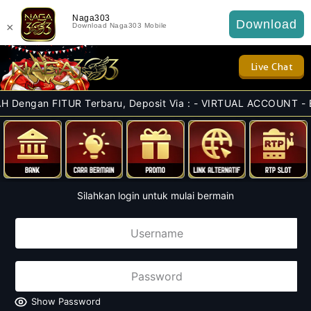
Naga303
Download
×
Download Naga303 Mobile
Live Chat
 FITUR Terbaru, Deposit Via : - VIRTUAL ACCOUNT - E-WALLET
Silahkan login untuk mulai bermain
Show Password