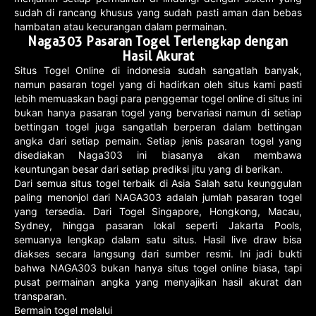
sudah di rancang khusus yang sudah pasti aman dan bebas
hambatan atau kecurangan dalam permainan.
Naga303 Pasaran Togel Terlengkap dengan
Hasil Akurat
Situs Togel Online di indonesia sudah sangatlah banyak,
namun pasaran togel yang di hadirkan oleh situs kami pasti
lebih memuaskan bagi para penggemar togel online di situs ini
bukan hanya pasaran togel yang bervariasi namun di setiap
bettingan togel juga sangatlah berperan dalam bettingan
angka dari setiap pemain. Setiap jenis pasaran togel yang
disediakan Naga303 ini biasanya akan membawa
keuntungan besar dari setiap prediksi jitu yang di berikan.
Dari semua situs togel terbaik di Asia Salah satu keunggulan
paling menonjol dari NAGA303 adalah jumlah pasaran togel
yang tersedia. Dari Togel Singapore, Hongkong, Macau,
Sydney, hingga pasaran lokal seperti Jakarta Pools,
semuanya lengkap dalam satu situs. Hasil live draw bisa
diakses secara langsung dari sumber resmi. Ini jadi bukti
bahwa NAGA303 bukan hanya situs togel online biasa, tapi
pusat permainan angka yang menyajikan hasil akurat dan
transparan.
Bermain togel melalui