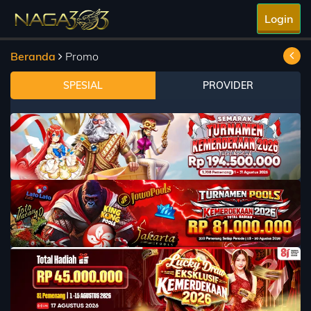
Login
Beranda
Promo
SPESIAL
PROVIDER